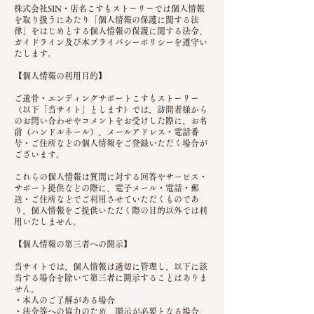
株式会社SIN・店名こすもストーリーでは個人情報
を取り扱うにあたり「個人情報の保護に関する法
律」をはじめとする個人情報の保護に関する法令、
ガイドライン及び本プライバシーポリシーを遵守い
たします。
【個人情報の利用目的】
ご遺骨・エンディングサポートこすもストーリー
（以下「当サイト」とします）では、訪問者様から
のお問い合わせやコメントをお受けした際に、お名
前（ハンドルネール）、メールアドレス・電話番
号・ご住所などの個人情報をご登録いただく場合が
ございます。
これらの個人情報は質問に対する回答やサービス・
サポート提供などの際に、電子メール・電話・郵
送・ご住所などでご利用させていただくものであ
り、個人情報をご提供いただく際の目的以外では利
用いたしません。
【個人情報の第三者への開示】
当サイトでは、個人情報は適切に管理し、以下に該
当する場合を除いて第三者に開示することはありま
せん。
・本人のご了解がある場合
・法令等への協力のため、開示が必要となる場合