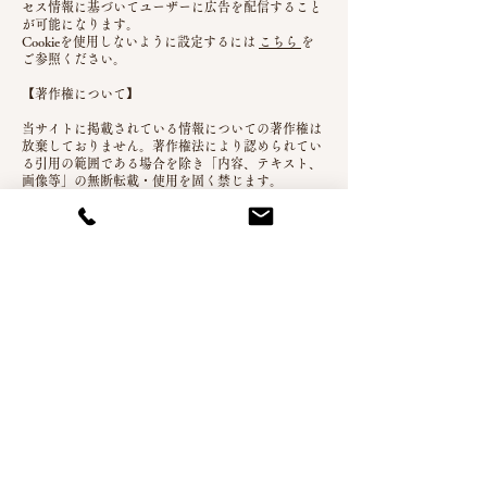
セス情報に基づいてユーザーに広告を配信すること
が可能になります。
Cookieを使用しないように設定するには
こちら
を
ご参照ください。
【著作権について】
当サイトに掲載されている情報についての著作権は
放棄しておりません。
著作権法により認められてい
る引用の範囲である場合を除き「内容、テキスト、
画像等」の無断転載・使用を固く禁じます。
【免責事項】
当サイトからリンクやバナーなどによって他のサイ
トに移動された場合、移動先サイトで提供される情
報、サービス等について一切の責任を負いません。
当サイトのコンテンツ・情報につきまして、可能な
限り正確な情報を掲載するよう努めておりますが、
誤情報が入り込んだり、情報が古くなっていること
もございます。
当サイトに掲載された内容によって
生じた損害等の一切の責任を負いかねますのでご了
承ください。
【プライバシーポリシーの変更について】
当サイトは、個人情報に関して適用される日本の法
令を遵守するとともに、本ポリシーの内容を適宜見