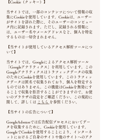
【Cookie（クッキー）】
当サイトでは、一部のコンテンツについて情報の収
集にCookieを使用しています。Cookieは、ユーザー
がサイトを訪れた際に、そのユーザーのコンピュー
タ内に記録されます。ただし、記録される情報に
は、ユーザー名やメールアドレスなど、個人を特定
するものは一切含まれません。
【当サイトが使用しているアクセス解析ツールにつ
いて】
当サイトでは、Googleによるアクセス解析ツール
「Googleアナリティクス」を利用しています。
この
Googleアナリティクスはトラフィックデータの収集
のためにCookieを使用しています。このトラフィッ
クデータは匿名で収集されており、個人を特定する
ものではありません。この機能はCookieを無効にす
ることで収集を拒否することができますので、お使
いのブラウザの設定をご確認ください。この規約に
関して、詳しくは
こちら
を参照ください。
【当サイトの広告について】
GoogleAdsenseでは広告配信プロセスにおいてデー
タを収集するために、Cookieを使用しています。
GoogleでCookieを使用することにより、インターネ
ットにおけるご自身のサイトや他のサイトへのアク